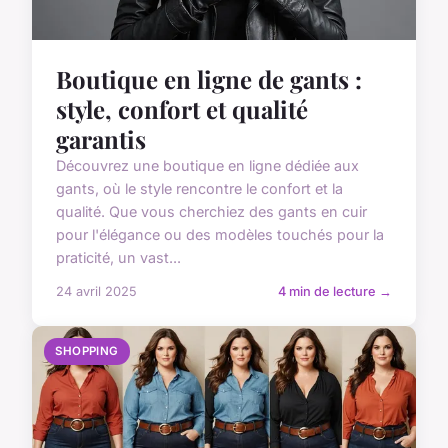
Boutique en ligne de gants :
style, confort et qualité
garantis
Découvrez une boutique en ligne dédiée aux
gants, où le style rencontre le confort et la
qualité. Que vous cherchiez des gants en cuir
pour l'élégance ou des modèles touchés pour la
praticité, un vast...
24 avril 2025
4 min de lecture →
SHOPPING