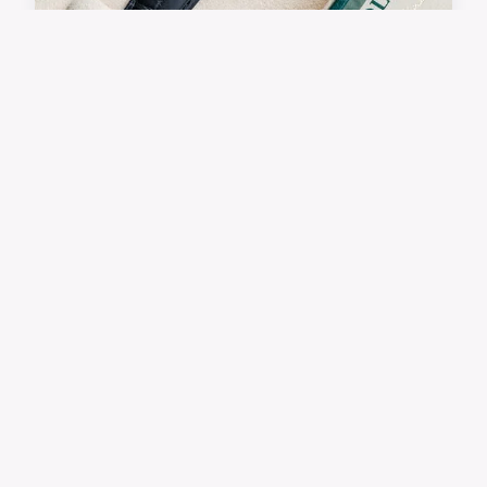
Trouvez la montre parfaite
pour chaque occasion et
chaque style !
Trouver la montre parfaite n'est pas seulement
une question de style, mais aussi d'occasion.
Que ce soit pour un événement formel, une
sortie décontractée ou une aventure sportive,
une montre bien cho...