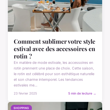
Comment sublimer votre style
estival avec des accessoires en
rotin ?
En matière de mode estivale, les accessoires en
rotin prennent une place de choix. Cette saison,
le rotin est célébré pour son esthétique naturelle
et son charme intemporel. Les tendances
estivales me...
23 février 2025
5 min de lecture →
SHOPPING