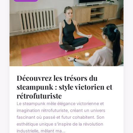
Découvrez les trésors du
steampunk : style victorien et
rétrofuturiste
Le steampunk mêle élégance victorienne et
imagination rétrofuturiste, créant un univers
fascinant où passé et futur cohabitent. Son
esthétique unique s'inspire de la révolution
industrielle, mêlant ma...