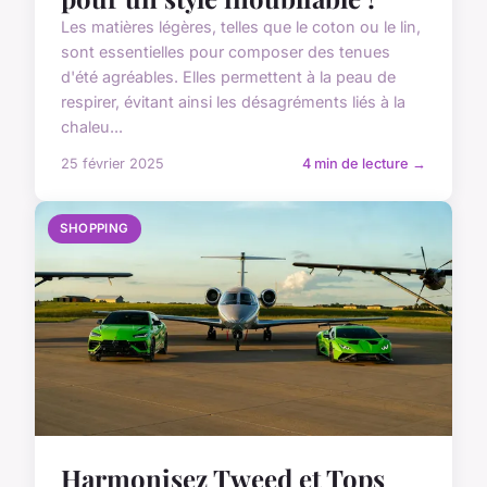
Les matières légères, telles que le coton ou le lin,
sont essentielles pour composer des tenues
d'été agréables. Elles permettent à la peau de
respirer, évitant ainsi les désagréments liés à la
chaleu...
25 février 2025
4 min de lecture →
SHOPPING
Harmonisez Tweed et Tops