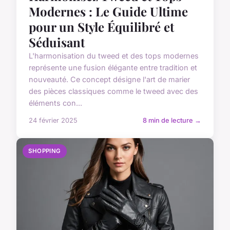
Modernes : Le Guide Ultime
pour un Style Équilibré et
Séduisant
L'harmonisation du tweed et des tops modernes
représente une fusion élégante entre tradition et
nouveauté. Ce concept désigne l'art de marier
des pièces classiques comme le tweed avec des
éléments con...
24 février 2025
8 min de lecture →
SHOPPING