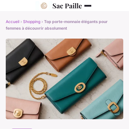
Sac Paille
Accueil
›
Shopping
›
Top porte-monnaie élégants pour
femmes à découvrir absolument