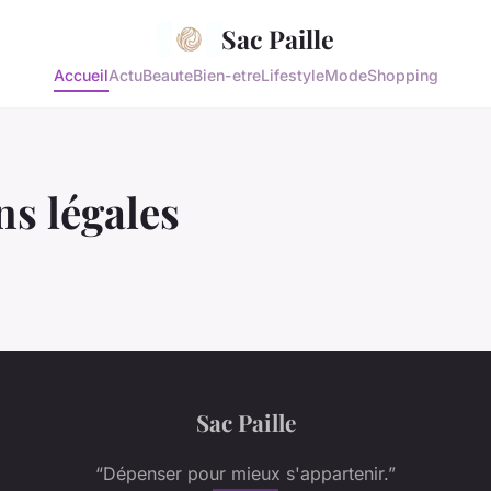
Sac Paille
Accueil
Actu
Beaute
Bien-etre
Lifestyle
Mode
Shopping
s légales
Sac Paille
“Dépenser pour mieux s'appartenir.”