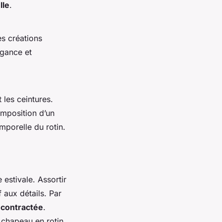
lle
.
es créations
égance et
 les ceintures.
omposition d’un
mporelle du rotin.
estivale. Assortir
f aux détails. Par
écontractée
.
 chapeau en rotin