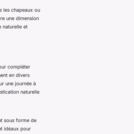
ue les chapeaux ou
ère une dimension
 naturelle et
our compléter
ent en divers
our une journée à
tication naturelle
nt sous forme de
nt idéaux pour