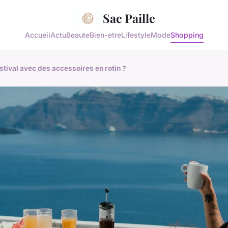
Sac Paille
Accueil
Actu
Beaute
Bien-etre
Lifestyle
Mode
Shopping
tival avec des accessoires en rotin ?