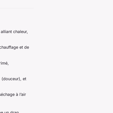
lliant chaleur,
 chauffage et de
rimé,
l (douceur), et
échage à l’air
me un drap