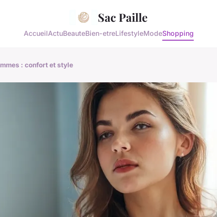
Sac Paille
Accueil
Actu
Beaute
Bien-etre
Lifestyle
Mode
Shopping
mmes : confort et style