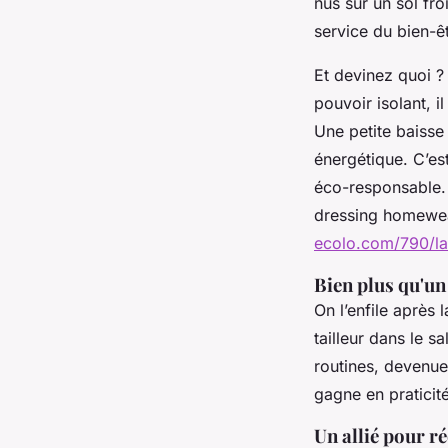
nus sur un sol fro
service du bien-êt
Et devinez quoi ?
pouvoir isolant, i
Une petite baisse 
énergétique. C’es
éco-responsable.
dressing homewea
ecolo.com/790/la
Bien plus qu'un
On l’enfile après
tailleur dans le 
routines, devenues
gagne en praticit
Un allié pour ré