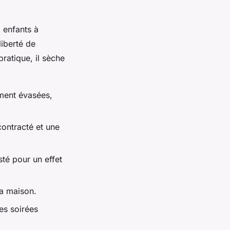
, enfants à
liberté de
ratique, il sèche
ement évasées,
contracté et une
sté pour un effet
la maison.
es soirées