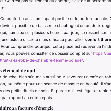
id. Ce n’est pas seulement du confort, c’est de la performan
re.
 Ce confort a aussi un impact positif sur le porte-monnaie.
l devient possible de baisser le chauffage d’un ou deux degr
qui, cumulée sur plusieurs heures par jour, se ressent sur la
t une astuce discrète mais efficace pour allier
confort ther
 Pour comprendre pourquoi cette pièce est redevenue l'ind
r, vous pouvez consulter ce dossier complet sur
https://t
ttrait-a-la-robe-de-chambre-femme-polaire/
.
 vêtement de nuit
 la douche, bien sûr, mais aussi pour savourer un café en r
salon, ou même pour une séance de masque en beauté. Il s’ad
 des petits rituels de soin. Et parce qu’il est léger et rapide 
é par rapport au coton épais.
duire sa facture d'énergie