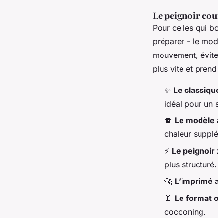
Le peignoir cou
Pour celles qui bo
préparer - le modè
mouvement, évite 
plus vite et pren
✨
Le classiqu
idéal pour un s
🧣
Le modèle 
chaleur supplé
⚡️
Le peignoir
plus structuré.
🐆
L’imprimé 
🧥
Le format 
cocooning.