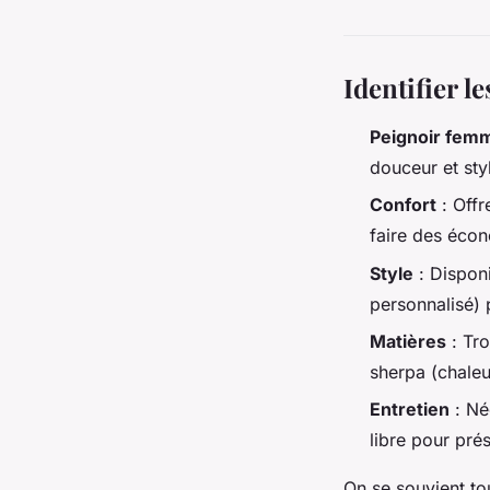
Identifier l
Peignoir femm
douceur et sty
Confort
: Offr
faire des écon
Style
: Disponi
personnalisé) 
Matières
: Tro
sherpa (chaleur
Entretien
: Né
libre pour pré
On se souvient t