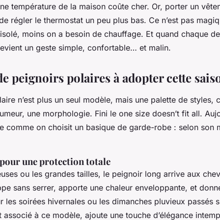
ne température de la maison coûte cher. Or, porter un vêt
t de régler le thermostat un peu plus bas. Ce n’est pas magiq
n isolé, moins on a besoin de chauffage. Et quand chaque d
devient un geste simple, confortable… et malin.
 de peignoirs polaires à adopter cette sais
laire n’est plus un seul modèle, mais une palette de styles,
meur, une morphologie. Fini le one size doesn’t fit all. Auj
le comme on choisit un basique de garde-robe : selon son 
pour une protection totale
leuses ou les grandes tailles, le peignoir long arrive aux chev
oppe sans serrer, apporte une chaleur enveloppante, et donn
our les soirées hivernales ou les dimanches pluvieux passés 
t associé à ce modèle, ajoute une touche d’élégance intemp