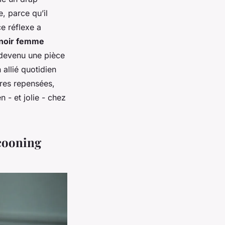
e, parce qu’il
ce réflexe a
noir femme
t devenu une pièce
allié quotidien
ières repensées,
n - et jolie - chez
ocooning