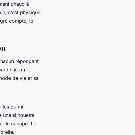
ement chaud à
ue, c’est physique
egré compte, le
on
 chacun répondant
ourd’hui, on
mode de vie et sa
illes ou mi-
e une silhouette
sur le canapé. Le
orelle.