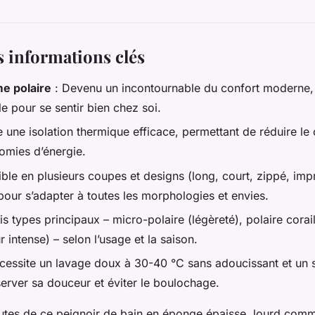
es informations clés
e polaire
: Devenu un incontournable du confort moderne, a
le pour se sentir bien chez soi.
e une isolation thermique efficace, permettant de réduire le
omies d’énergie.
ble en plusieurs coupes et designs (long, court, zippé, imp
pour s’adapter à toutes les morphologies et envies.
is types principaux – micro-polaire (légèreté), polaire corai
 intense) – selon l’usage et la saison.
cessite un lavage doux à 30-40 °C sans adoucissant et un s
server sa douceur et éviter le boulochage.
outes de ce peignoir de bain en éponge épaisse, lourd com