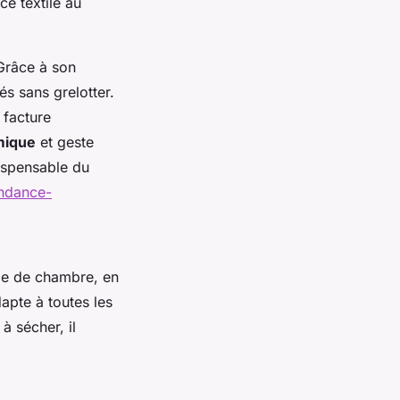
ce textile au
 Grâce à son
és sans grelotter.
 facture
mique
et geste
ispensable du
endance-
obe de chambre, en
apte à toutes les
à sécher, il