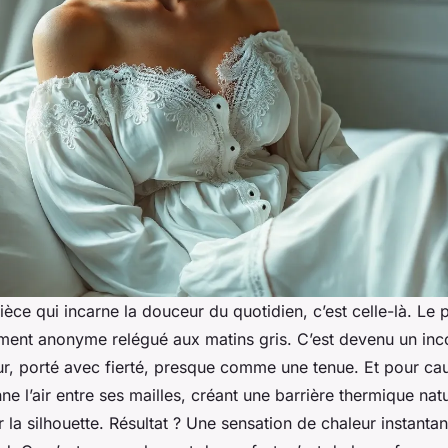
pièce qui incarne la douceur du quotidien, c’est celle-là. Le 
ement anonyme relégué aux matins gris. C’est devenu un in
eur, porté avec fierté, presque comme une tenue. Et pour cau
e l’air entre ses mailles, créant une barrière thermique natu
ir la silhouette. Résultat ? Une sensation de chaleur instan