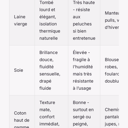
Tombé
Très haute
lourd et
- résiste
Manteaux,
Laine
élégant,
aux
pulls, vest
vierge
isolation
peluches
d’hiver
thermique
si bien
naturelle
entretenue
Brillance
Élevée -
douce,
fragile à
Blouses,
fluidité
l’humidité
robes,
Soie
sensuelle,
mais très
foulards,
drapé
résistante
doublures
fluide
à l’usage
Texture
Bonne -
mate,
surtout en
Chemises,
Coton
confort
sergé ou
pantalons,
haut de
immédiat,
peigné,
jupes, robe
gamme