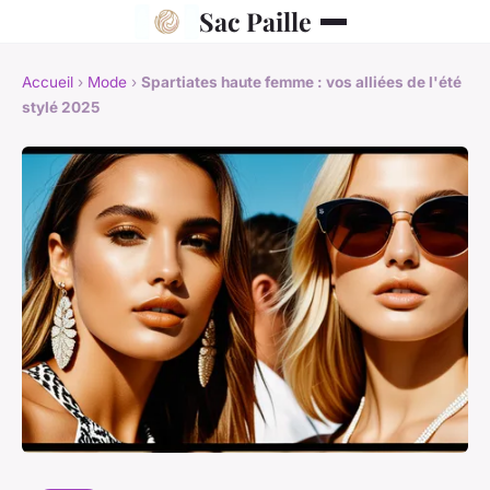
Sac Paille
Accueil
›
Mode
›
Spartiates haute femme : vos alliées de l'été
stylé 2025