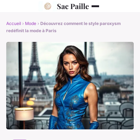
Sac Paille
Accueil
›
Mode
›
Découvrez comment le style paroxysm
redéfinit la mode à Paris