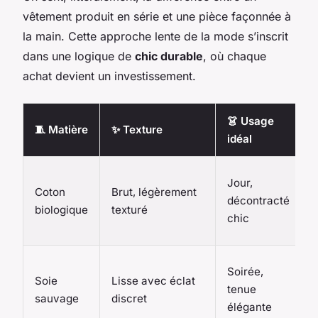
vêtement produit en série et une pièce façonnée à
la main. Cette approche lente de la mode s’inscrit
dans une logique de
chic durable
, où chaque
achat devient un investissement.
👗 Usage
🧵 Matière
✨ Texture
idéal
F
Jour,
Coton
Brut, légèrement
n
décontracté
biologique
texturé
chic
G
Soirée,
Soie
Lisse avec éclat
tenue
sauvage
discret
élégante