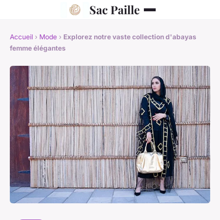
Sac Paille
Accueil
›
Mode
›
Explorez notre vaste collection d'abayas
femme élégantes