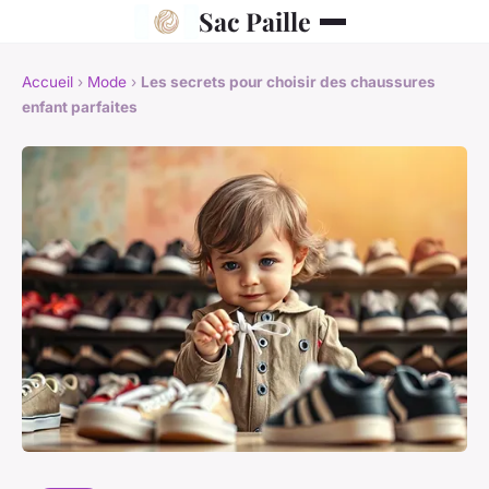
Sac Paille
Accueil
›
Mode
›
Les secrets pour choisir des chaussures
enfant parfaites