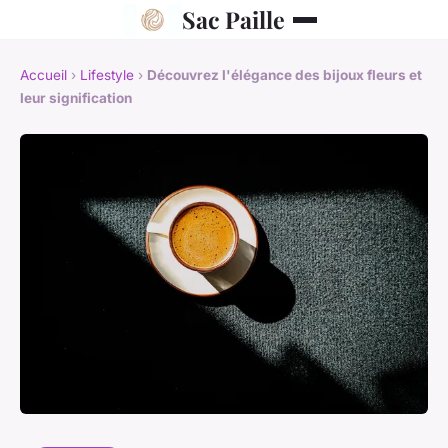
Sac Paille
Accueil
›
Lifestyle
›
Découvrez l'élégance des bijoux fleurs et
leur signification